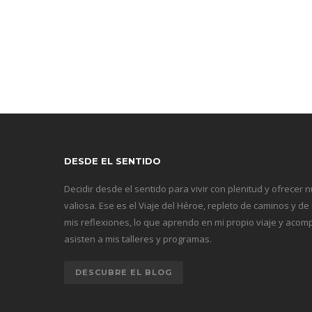
DESDE EL SENTIDO
Decidir desde el sentido para vivir con plenitud y ofrecer 
valiosa. Ese es el Viaje del Héroe, repleto de caminos y de
mis reflexiones, lo que aprendo en mi propio viaje y ac
asisten a mis talleres y programas.
DESCUBRE EL BLOG