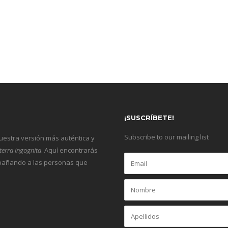
¡SUSCRÍBETE!
Subscribe to our mailing list
nuestra versión más auténtica y
terra ingognita
. Aquí encontrarás
ompañando a las personas que