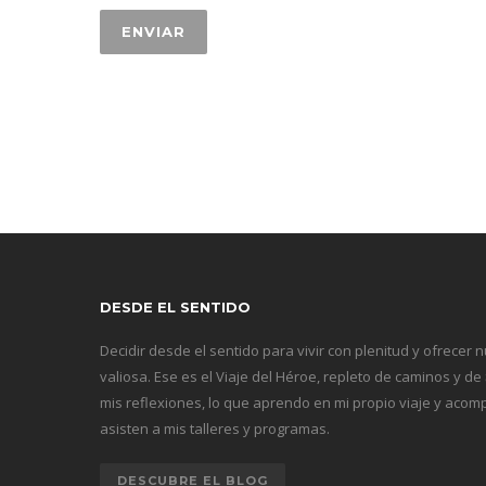
DESDE EL SENTIDO
Decidir desde el sentido para vivir con plenitud y ofrecer 
valiosa. Ese es el Viaje del Héroe, repleto de caminos y de
mis reflexiones, lo que aprendo en mi propio viaje y ac
asisten a mis talleres y programas.
DESCUBRE EL BLOG