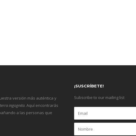
¡SUSCRÍBETE!
Subscribe to our mailing list
nuestra versión más auténtica y
terra ingognita
. Aquí encontrarás
ompañando a las personas que