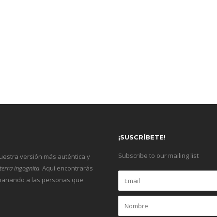
¡SUSCRÍBETE!
Subscribe to our mailing list
nuestra versión más auténtica y
terra ingognita
. Aquí encontrarás
ompañando a las personas que