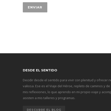
DESDE EL SENTIDO
Decidir desde el sentido para vivir con plenitud y ofrecer 
valiosa. Ese es el Viaje del Héroe, repleto de caminos y de
mis reflexiones, lo que aprendo en mi propio viaje y ac
asisten a mis talleres y programas.
DESCUBRE EL BLOG