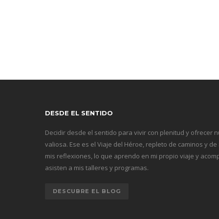
DESDE EL SENTIDO
Decidir desde el sentido para vivir con plenitud y ofrecer 
valiosa. Ese es el Viaje del Héroe, repleto de caminos y de
mis reflexiones, lo que aprendo en mi propio viaje y ac
asisten a mis talleres y programas.
DESCUBRE EL BLOG