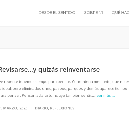
DESDE EL SENTIDO
SOBRE MÍ
QUÉ HA
Revisarse…y quizás reinventarse
De repente tenemos tiempo para pensar. Cuarentena mediante, que no e
lo ideal; pero eliminados cines, paseos, parques y demás aparece tiempo
ara pensar. Pensar, aclararé, incluye también sentir....
leer más →
15 MARZO, 2020
DIARIO
,
REFLEXIONES