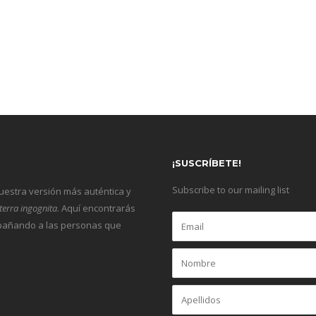
¡SUSCRÍBETE!
Subscribe to our mailing list
nuestra versión más auténtica y
terra ingognita
. Aquí encontrarás
ompañando a las personas que