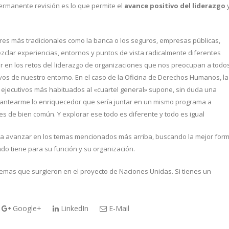
ermanente revisión es lo que permite el
avance positivo del liderazgo
ores más tradicionales como la banca o los seguros, empresas públicas,
clar experiencias, entornos y puntos de vista radicalmente diferentes
 en los retos del liderazgo de organizaciones que nos preocupan a todo
os de nuestro entorno. En el caso de la Oficina de Derechos Humanos, la
 ejecutivos más habituados al «cuartel general» supone, sin duda una
 plantearme lo enriquecedor que sería juntar en un mismo programa a
s de bien común. Y explorar ese todo es diferente y todo es igual
a avanzar en los temas mencionados más arriba, buscando la mejor for
nado tiene para su función y su organización.
temas que surgieron en el proyecto de Naciones Unidas. Si tienes un
Google+
LinkedIn
E-Mail