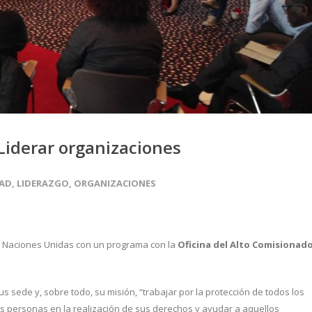
Liderar organizaciones
DAD
,
LIDERAZGO
,
ORGANIZACIONES
 Naciones Unidas con un programa con la
Oficina del Alto Comisionad
s sede y, sobre todo, su misión, “trabajar por la protección de todos los
as personas en la realización de sus derechos y ayudar a aquellos