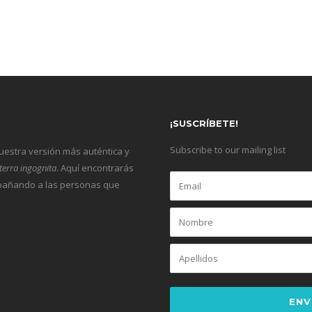
¡SUSCRÍBETE!
Subscribe to our mailing list
nuestra versión más auténtica y
terra ingognita
. Aquí encontrarás
ompañando a las personas que