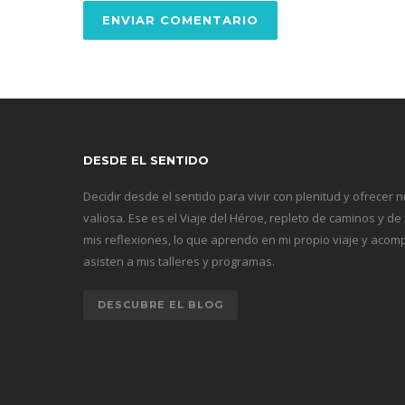
DESDE EL SENTIDO
Decidir desde el sentido para vivir con plenitud y ofrecer 
valiosa. Ese es el Viaje del Héroe, repleto de caminos y de
mis reflexiones, lo que aprendo en mi propio viaje y ac
asisten a mis talleres y programas.
DESCUBRE EL BLOG