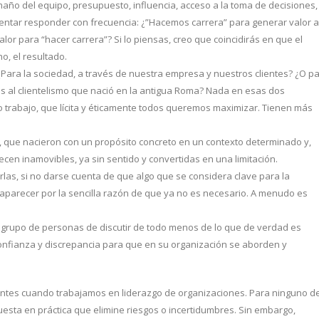
ño del equipo, presupuesto, influencia, acceso a la toma de decisiones,
tentar responder con frecuencia: ¿”Hacemos carrera” para generar valor a
or para “hacer carrera”? Si lo piensas, creo que coincidirás en que el
o, el resultado.
¿Para la sociedad, a través de nuestra empresa y nuestros clientes? ¿O p
 al clientelismo que nació en la antigua Roma? Nada en esas dos
ro trabajo, que lícita y éticamente todos queremos maximizar. Tienen más
, que nacieron con un propósito concreto en un contexto determinado y,
en inamovibles, ya sin sentido y convertidas en una limitación.
rlas, si no darse cuenta de que algo que se considera clave para la
aparecer por la sencilla razón de que ya no es necesario. A menudo es
 grupo de personas de discutir de todo menos de lo que de verdad es
confianza y discrepancia para que en su organización se aborden y
ntes cuando trabajamos en liderazgo de organizaciones. Para ninguno d
uesta en práctica que elimine riesgos o incertidumbres. Sin embargo,