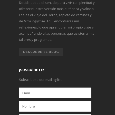
Decidir desde el sentido para vivir con plenitud y
ofrecer nuestra versión más auténtica y valiosa.
Ese es el Viaje del Héroe, repleto de caminos y
de
terra ingognita
. Aquí encontrarás mis
reflexiones, lo que aprendo en mi propio viaje y
acompañando a las personas que asisten a mis
talleres y programas.
DESCUBRE EL BLOG
¡SUSCRÍBETE!
Subscribe to our mailing list