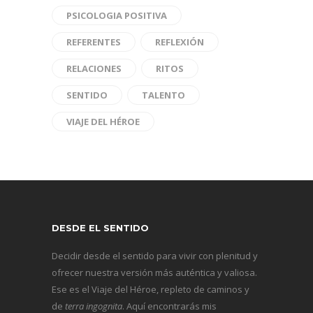
PSICOLOGIA POSITIVA
REFERENTES
REFLEXIÓN
RELACIONES
RITOS
SENTIDO
TALENTO
VIAJE DEL HÉROE
DESDE EL SENTIDO
Decidir desde el sentido para vivir con plenitud y
ofrecer nuestra versión más auténtica y valiosa.
Ese es el Viaje del Héroe, repleto de caminos y
de
terra ingognita
. Aquí encontrarás mis