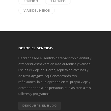
SENTIDO
TALENTO
VIAJE DEL HÉROE
DESDE EL SENTIDO
Decidir desde el sentido para vivir con plenitud y
ofrecer nuestra versión más auténtica y valiosa.
Ese es el Viaje del Héroe, repleto de caminos y
de
terra ingognita
. Aquí encontrarás mis
reflexiones, lo que aprendo en mi propio viaje y
acompañando a las personas que asisten a mis
talleres y programas.
DESCUBRE EL BLOG