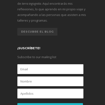
de
terra ingognita
. Aquí encontrarás mis
reflexiones, lo que aprendo en mi propio viaje y
acompañando a las personas que asisten a mis
talleres y programas.
DESCUBRE EL BLOG
¡SUSCRÍBETE!
Subscribe to our mailing list