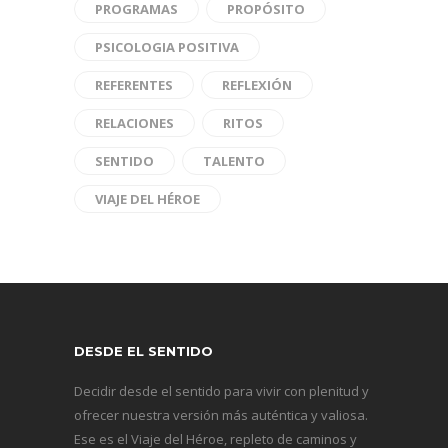
PROGRAMAS
PROPÓSITO
PSICOLOGIA POSITIVA
REFERENTES
REFLEXIÓN
RELACIONES
RITOS
SENTIDO
TALENTO
VIAJE DEL HÉROE
DESDE EL SENTIDO
Decidir desde el sentido para vivir con plenitud y
ofrecer nuestra versión más auténtica y valiosa.
Ese es el Viaje del Héroe, repleto de caminos y