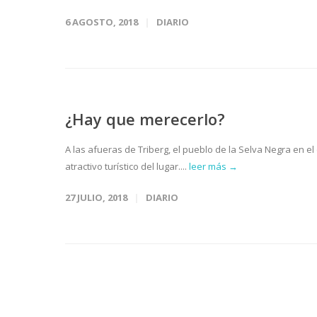
6 AGOSTO, 2018
DIARIO
¿Hay que merecerlo?
A las afueras de Triberg, el pueblo de la Selva Negra en 
atractivo turístico del lugar....
leer más →
27 JULIO, 2018
DIARIO