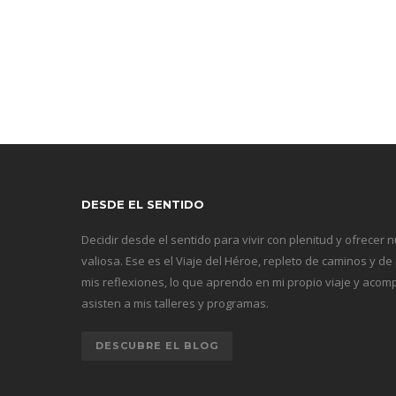
DESDE EL SENTIDO
Decidir desde el sentido para vivir con plenitud y ofrecer 
valiosa. Ese es el Viaje del Héroe, repleto de caminos y de
mis reflexiones, lo que aprendo en mi propio viaje y ac
asisten a mis talleres y programas.
DESCUBRE EL BLOG