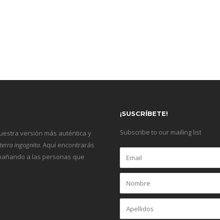
¡SUSCRÍBETE!
Subscribe to our mailing list
nuestra versión más auténtica y
terra ingognita
. Aquí encontrarás
ompañando a las personas que