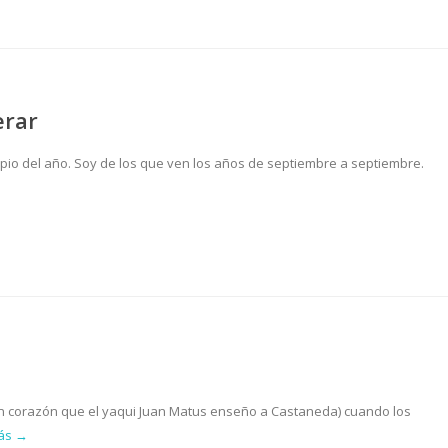
erar
ncipio del año. Soy de los que ven los años de septiembre a septiembre.
n corazón que el yaqui Juan Matus enseño a Castaneda) cuando los
más →