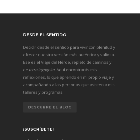
DESDE EL SENTIDO
Decidir desde el sentido para vivir con plenitud y
ofrecer nuestra versión más auténtica y valiosa.
Ese es el Viaje del Héroe, repleto de caminos y
de
terra ingognita
. Aquí encontrarás mis
reflexiones, lo que aprendo en mi propio viaje y
acompañando a las personas que asisten a mis
talleres y programas.
DESCUBRE EL BLOG
¡SUSCRÍBETE!