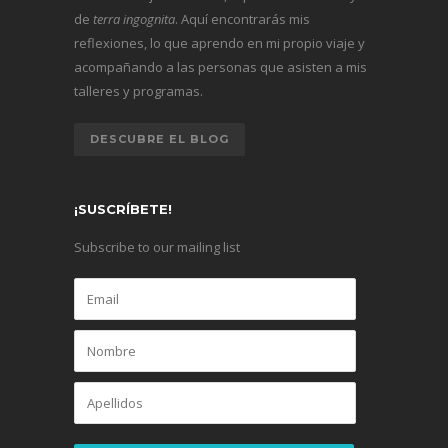
de
terra ingognita
. Aquí encontrarás mis
reflexiones, lo que aprendo en mi propio viaje y
acompañando a las personas que asisten a mis
talleres y programas.
DESCUBRE EL BLOG
¡SUSCRÍBETE!
Subscribe to our mailing list