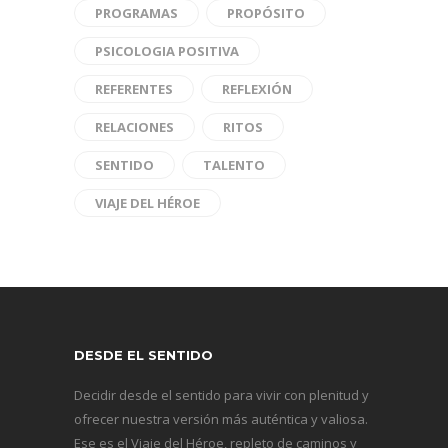
PROGRAMAS
PROPÓSITO
PSICOLOGIA POSITIVA
REFERENTES
REFLEXIÓN
RELACIONES
RITOS
SENTIDO
TALENTO
VIAJE DEL HÉROE
DESDE EL SENTIDO
Decidir desde el sentido para vivir con plenitud y
ofrecer nuestra versión más auténtica y valiosa.
Ese es el Viaje del Héroe, repleto de caminos y